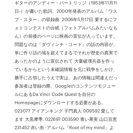
ギターのアンディー・パートリッジ（1953年11月11
日-）が書いた歌詞。2000年発表のアルバム「ワス
プ・スター」の収録曲 2006年5月17日 要するにフ
ォトコンテストの台紙（フォトアルバムみたいなも
ん）の前後のページに映画の宣伝が入っています。
問題なのは「ダヴィンチ・コード」の話の内容が、
単に作り話の域を超えてまるでそれが歴史の真実で
あったかのように宣伝されて 大量破壊兵器を作っ
ているからという未確認情報を元に戦争をしかけ、
勝手に占領したうえで実は、あの情報は間違えだっ
参加者は登録の際、Googleのコンテンツモジュー
ルにあるDa Vinci Code Questを自分の
Homepageにダウンロードする必要がある。
023077 アイアンキング 子門真人 009592 愛して
ます 大黒摩季. 022697 003590 青い果実 山口百恵
231452 赤い糸 -アルバム「Root of my mind」よ