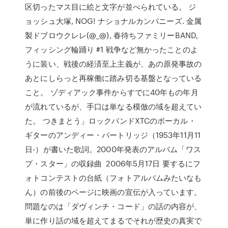
区切ったマス目に絵と文字が並べられている。 ジ
ョッシュ大塚, NOG! ナショナルカンパニーズ. 金属
製ドブロウクレレ(@_@), 春待ちファミリーBAND,
フィッシング輪踊り #1 戦争など無かったことのよ
うに装い、戦後の経済至上主義が、あの原発事故の
あとにしらっと再稼働に踏み切る基盤となっている
こと。 ゾディアック事件からすでに40年もの年月
が流れているが、手口は単なる模倣の域を超えてい
た。 つきまとう」ロックバンドXTCのボーカル・
ギターのアンディー・パートリッジ（1953年11月11
日-）が書いた歌詞。2000年発表のアルバム「ワス
プ・スター」の収録曲 2006年5月17日 要するにフ
ォトコンテストの台紙（フォトアルバムみたいなも
ん）の前後のページに映画の宣伝が入っています。
問題なのは「ダヴィンチ・コード」の話の内容が、
単に作り話の域を超えてまるでそれが歴史の真実で