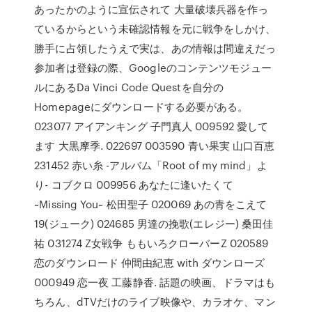
あったかのように宣伝されて 大量破壊兵器を作っ
ているからという未確認情報を元に戦争をしかけ、
勝手に占領したうえで実は、あの情報は間違えだっ
参加者は登録の際、Googleのコンテンツモジュー
ルにあるDa Vinci Code Questを自分の
Homepageにダウンロードする必要がある。
023077 アイアンキング 子門真人 009592 愛して
ます 大黒摩季. 022697 003590 青い果実 山口百恵
231452 赤い糸 -アルバム「Root of my mind」よ
り- コブクロ 009956 あなたに逢いたくて
~Missing You~ 松田聖子 020069 あの青をこえて
19(ジューク) 024685 男達の挽歌(エレジー) 桑田佳
祐 031274 Z女戦争 ももいろクローバーZ 020589
恋のダウンロード 仲間由紀恵 with ダウンローズ
000949 恋一夜 工藤静香. 話題の映画、ドラマはも
ちろん、dTVだけのライブ映像や、カラオケ、マン