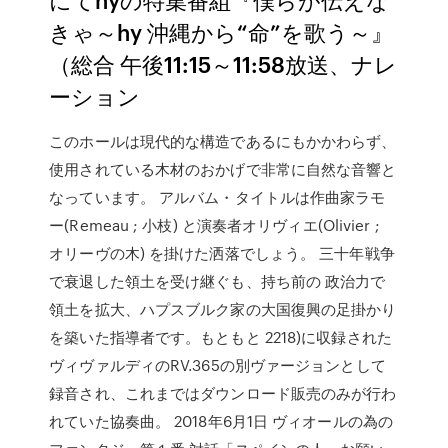
きゃ～hy 沖縄から“命”を歌う～』
（総合 午後11:15～11:58放送、ナレ
ーション
このホールは現代的な構造であるにもかかわらず、
使用されている木材のおかげで非常に自然な音響と
なっています。 アルバム・タイトルは作曲家ラモ
ー(Remeau ; 小枝) と演奏者オリヴィエ(Olivier ;
オリーヴの木) を掛けた洒落でしょう。 三十年戦争
で衰退した領土を受け継ぐも、持ち前の 政治力で
領土を拡大、ハプスブルク家の大国復興の足掛かり
を築いた指導者です。もともと 2218)に収録された
ヴィヴァルディのRV.365の別ヴァージョンとして
録音され、これまではダウンロード販売のみが行わ
れていた協奏曲。 2018年6月1日 ヴィオールの為の