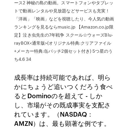
ース2 神秘の島の動画。スマートフォンやタブレッ
トで動画レンタルや見放題などサービスも充実！
「洋画」「映画」などを視聴したり、今人気の動画
ランキングを見るならmusic.jp 【Amazon.co.jp限
定】泣き虫先生の7年戦争 スクール☆ウォーズBlu-
rayBOX<通常版>(オリジナル特典:クリアファイル
+メーカー特典:缶バッチ2個セット付き) 5つ星のう
ち4.6 34
成長率は持続可能であれば、明ら
かにちょうど追いつくだろう食べ
るとDominoのを超えて - しか
し、市場がその既成事実を支配さ
れています。（NASDAQ：
AMZN）は、最も顕著な例です。