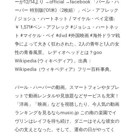
ーが12/14より →official →facebook 「パール・ハ
ーバー 特別版('01米)〈2枚組〉」ベン・アフレック
/ ジョシュ・ハートネット / マイケル・ベイ定価:
￥ 1,571#ベン・アフレック #ジョシュ・ハートネッ
ト #マイケル・ベイ #dvd #外国映画 #海外ドラマ戦
争によって大きく狂わされた、2人の青年と1人の女
性の青春風景。 レディオヘッドとは？goo
Wikipedia (ウィキペディア) 。出典：
Wikipedia（ウィキペディア）フリー百科事典。
パール・ハーバーの動画。スマートフォンやタブレ
ットで動画レンタルや見放題などサービスも充実！
「洋画」「映画」などを視聴したり、今人気の動画
ランキングを見るならmusic.jp この南の楽園でイ
ヴリンはレイフを待ち続け、ダニーはそんな彼女の
心の支えとなった。そして、運命の日がやってく