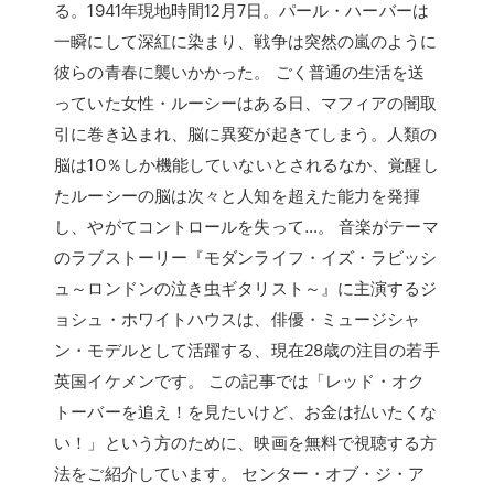
る。1941年現地時間12月7日。パール・ハーバーは
一瞬にして深紅に染まり、戦争は突然の嵐のように
彼らの青春に襲いかかった。 ごく普通の生活を送
っていた女性・ルーシーはある日、マフィアの闇取
引に巻き込まれ、脳に異変が起きてしまう。人類の
脳は10％しか機能していないとされるなか、覚醒し
たルーシーの脳は次々と人知を超えた能力を発揮
し、やがてコントロールを失って…。 音楽がテーマ
のラブストーリー『モダンライフ・イズ・ラビッシ
ュ～ロンドンの泣き虫ギタリスト～』に主演するジ
ョシュ・ホワイトハウスは、俳優・ミュージシャ
ン・モデルとして活躍する、現在28歳の注目の若手
英国イケメンです。 この記事では「レッド・オク
トーバーを追え！を見たいけど、お金は払いたくな
い！」という方のために、映画を無料で視聴する方
法をご紹介しています。 センター・オブ・ジ・ア