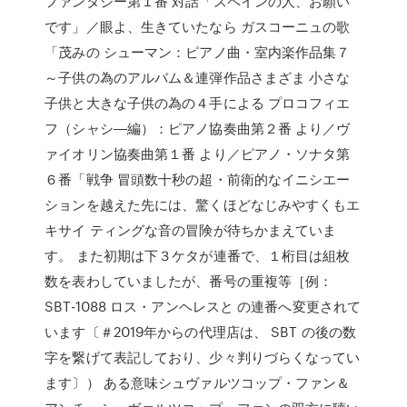
ファンタジー第１番 対話「スペインの人、お願い
です」／眼よ、生きていたなら ガスコーニュの歌
「茂みの シューマン：ピアノ曲・室内楽作品集７
～子供の為のアルバム＆連弾作品さまざま 小さな
子供と大きな子供の為の４手による プロコフィエ
フ（シャシ―編）：ピアノ協奏曲第２番 より／ヴ
ァイオリン協奏曲第１番 より／ピアノ・ソナタ第
６番「戦争 冒頭数十秒の超・前衛的なイニシエー
ションを越えた先には、驚くほどなじみやすくもエ
キサイ ティングな音の冒険が待ちかまえていま
す。 また初期は下３ケタが連番で、１桁目は組枚
数を表わしていましたが、番号の重複等［例：
SBT-1088 ロス・アンヘレスと の連番へ変更されて
います〔＃2019年からの代理店は、 SBT の後の数
字を繋げて表記しており、少々判りづらくなってい
ます〕） ある意味シュヴァルツコップ・ファン＆