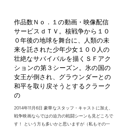
作品数Ｎｏ．１の動画・映像配信
サービスｄＴＶ。核戦争から１０
０年後の地球を舞台に、人類の未
来を託された少年少女１００人の
壮絶なサバイバルを描くＳＦアク
ションの第３シーズン。氷の国の
女王が倒され、グラウンダーとの
和平を取り戻そうとするクラーク
の
2014年11月6日 豪華なスタッフ・キャストに加え、
戦争映画ならではの迫力の戦闘シーンも見どころで
す！ という方も多いかと思いますが（私もその一