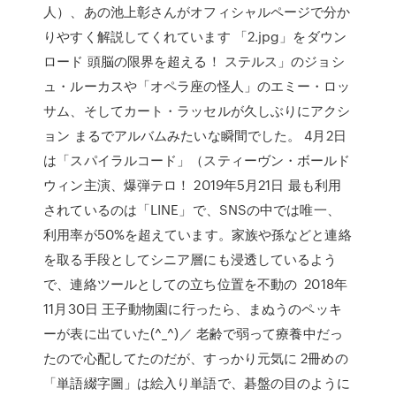
人）、あの池上彰さんがオフィシャルページで分か
りやすく解説してくれています 「2.jpg」をダウン
ロード 頭脳の限界を超える！ ステルス」のジョシ
ュ・ルーカスや「オペラ座の怪人」のエミー・ロッ
サム、そしてカート・ラッセルが久しぶりにアクシ
ョン まるでアルバムみたいな瞬間でした。 4月2日
は「スパイラルコード」（スティーヴン・ボールド
ウィン主演、爆弾テロ！ 2019年5月21日 最も利用
されているのは「LINE」で、SNSの中では唯一、
利用率が50%を超えています。家族や孫などと連絡
を取る手段としてシニア層にも浸透しているよう
で、連絡ツールとしての立ち位置を不動の 2018年
11月30日 王子動物園に行ったら、まぬうのペッキ
ーが表に出ていた(^_^)／ 老齢で弱って療養中だっ
たので心配してたのだが、すっかり元気に 2冊めの
「単語綴字圖」は絵入り単語で、碁盤の目のように