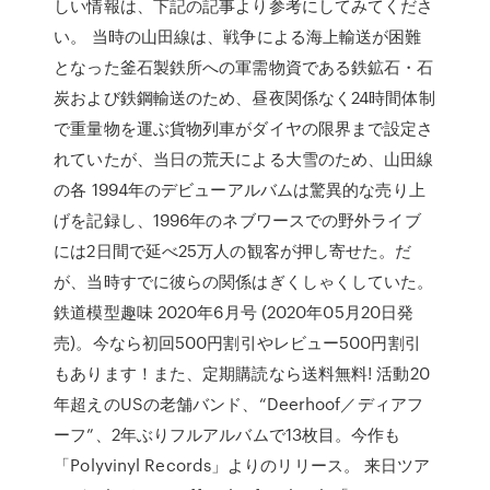
しい情報は、下記の記事より参考にしてみてくださ
い。 当時の山田線は、戦争による海上輸送が困難
となった釜石製鉄所への軍需物資である鉄鉱石・石
炭および鉄鋼輸送のため、昼夜関係なく24時間体制
で重量物を運ぶ貨物列車がダイヤの限界まで設定さ
れていたが、当日の荒天による大雪のため、山田線
の各 1994年のデビューアルバムは驚異的な売り上
げを記録し、1996年のネブワースでの野外ライブ
には2日間で延べ25万人の観客が押し寄せた。だ
が、当時すでに彼らの関係はぎくしゃくしていた。
鉄道模型趣味 2020年6月号 (2020年05月20日発
売)。今なら初回500円割引やレビュー500円割引
もあります！また、定期購読なら送料無料! 活動20
年超えのUSの老舗バンド、“Deerhoof／ディアフ
ーフ”、2年ぶりフルアルバムで13枚目。今作も
「Polyvinyl Records」よりのリリース。 来日ツア