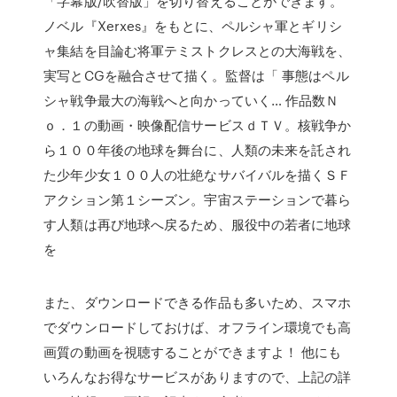
「字幕版/吹替版」を切り替えることができます。
ノベル『Xerxes』をもとに、ペルシャ軍とギリシ
ャ集結を目論む将軍テミストクレスとの大海戦を、
実写とCGを融合させて描く。監督は「 事態はペル
シャ戦争最大の海戦へと向かっていく… 作品数Ｎ
ｏ．１の動画・映像配信サービスｄＴＶ。核戦争か
ら１００年後の地球を舞台に、人類の未来を託され
た少年少女１００人の壮絶なサバイバルを描くＳＦ
アクション第１シーズン。宇宙ステーションで暮ら
す人類は再び地球へ戻るため、服役中の若者に地球
を
また、ダウンロードできる作品も多いため、スマホ
でダウンロードしておけば、オフライン環境でも高
画質の動画を視聴することができますよ！ 他にも
いろんなお得なサービスがありますので、上記の詳