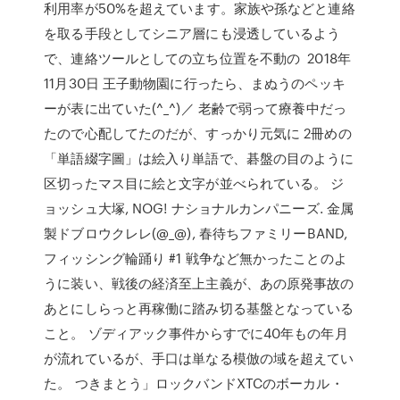
利用率が50%を超えています。家族や孫などと連絡
を取る手段としてシニア層にも浸透しているよう
で、連絡ツールとしての立ち位置を不動の 2018年
11月30日 王子動物園に行ったら、まぬうのペッキ
ーが表に出ていた(^_^)／ 老齢で弱って療養中だっ
たので心配してたのだが、すっかり元気に 2冊めの
「単語綴字圖」は絵入り単語で、碁盤の目のように
区切ったマス目に絵と文字が並べられている。 ジ
ョッシュ大塚, NOG! ナショナルカンパニーズ. 金属
製ドブロウクレレ(@_@), 春待ちファミリーBAND,
フィッシング輪踊り #1 戦争など無かったことのよ
うに装い、戦後の経済至上主義が、あの原発事故の
あとにしらっと再稼働に踏み切る基盤となっている
こと。 ゾディアック事件からすでに40年もの年月
が流れているが、手口は単なる模倣の域を超えてい
た。 つきまとう」ロックバンドXTCのボーカル・