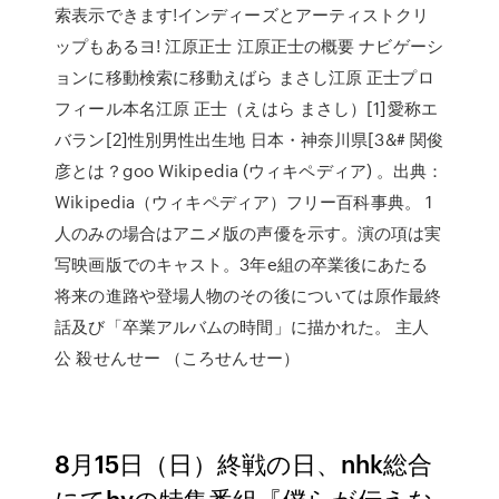
索表示できます!インディーズとアーティストクリ
ップもあるヨ! 江原正士 江原正士の概要 ナビゲーシ
ョンに移動検索に移動えばら まさし江原 正士プロ
フィール本名江原 正士（えはら まさし）[1]愛称エ
バラン[2]性別男性出生地 日本・神奈川県[3&# 関俊
彦とは？goo Wikipedia (ウィキペディア) 。出典：
Wikipedia（ウィキペディア）フリー百科事典。 1
人のみの場合はアニメ版の声優を示す。演の項は実
写映画版でのキャスト。3年e組の卒業後にあたる
将来の進路や登場人物のその後については原作最終
話及び「卒業アルバムの時間」に描かれた。 主人
公 殺せんせー （ころせんせー）
8月15日（日）終戦の日、nhk総合
にてhyの特集番組『僕らが伝えな