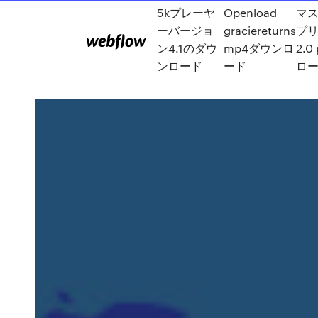
5kプレーヤ
Openload
マ
ーバージョ
graciereturns
プ
ン4.1のダウ
mp4ダウンロ
2.
ンロード
ード
ロ