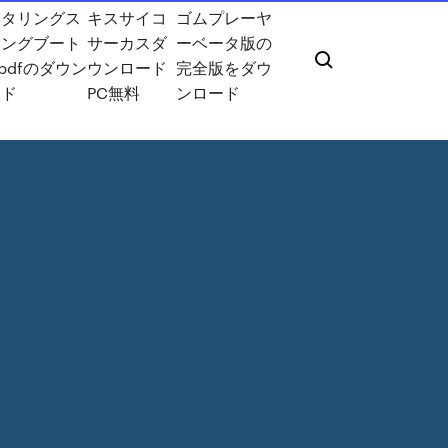
スタリングス
キスサイコ
ゴムプレーヤ
リングブート
サーカスダ
ーベータ版の
0 pdfのダウン
ウンロード
完全版をダウ
ード
PC無料
ンロード