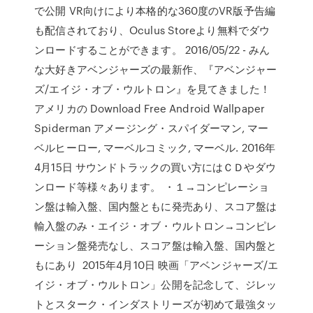
で公開 VR向けにより本格的な360度のVR版予告編
も配信されており、Oculus Storeより無料でダウ
ンロードすることができます。 2016/05/22 - みん
な大好きアベンジャーズの最新作、『アベンジャー
ズ/エイジ・オブ・ウルトロン』を見てきました！
アメリカの Download Free Android Wallpaper
Spiderman アメージング・スパイダーマン, マー
ベルヒーロー, マーベルコミック, マーベル. 2016年
4月15日 サウンドトラックの買い方にはＣＤやダウ
ンロード等様々あります。 ・１→コンピレーショ
ン盤は輸入盤、国内盤ともに発売あり、スコア盤は
輸入盤のみ・エイジ・オブ・ウルトロン→コンピレ
ーション盤発売なし、スコア盤は輸入盤、国内盤と
もにあり 2015年4月10日 映画「アベンジャーズ/エ
イジ・オブ・ウルトロン」公開を記念して、ジレッ
トとスターク・インダストリーズが初めて最強タッ