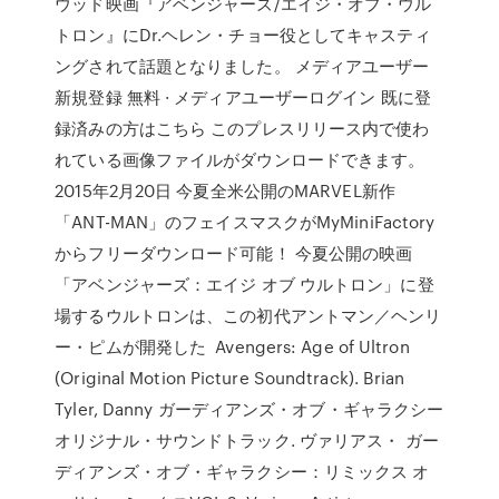
ウッド映画『アベンジャーズ/エイジ・オブ・ウル
トロン』にDr.ヘレン・チョー役としてキャスティ
ングされて話題となりました。 メディアユーザー
新規登録 無料 · メディアユーザーログイン 既に登
録済みの方はこちら このプレスリリース内で使わ
れている画像ファイルがダウンロードできます。
2015年2月20日 今夏全米公開のMARVEL新作
「ANT-MAN」のフェイスマスクがMyMiniFactory
からフリーダウンロード可能！ 今夏公開の映画
「アベンジャーズ：エイジ オブ ウルトロン」に登
場するウルトロンは、この初代アントマン／ヘンリ
ー・ピムが開発した Avengers: Age of Ultron
(Original Motion Picture Soundtrack). Brian
Tyler, Danny ガーディアンズ・オブ・ギャラクシー
オリジナル・サウンドトラック. ヴァリアス・ ガー
ディアンズ・オブ・ギャラクシー：リミックス オ