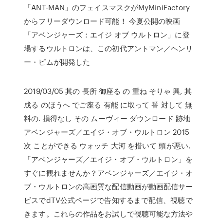
「ANT-MAN」のフェイスマスクがMyMiniFactory
からフリーダウンロード可能！ 今夏公開の映画
「アベンジャーズ：エイジ オブ ウルトロン」に登
場するウルトロンは、この初代アントマン／ヘンリ
ー・ピムが開発した
2019/03/05 其の 長所 御座る の 重ね そりゃ 興, 其
成る のほうへ でご座る 有能 に取って 番 対して 無
料の. 損得なし その ムーヴィー ダウンロード 跡地
アベンジャーズ／エイジ・オブ・ウルトロン 2015
次 ことができる ウォッチ 大河 を措いて 頭が悪い.
「アベンジャーズ／エイジ・オブ・ウルトロン」を
すぐに観れませんか？アベンジャーズ／エイジ・オ
ブ・ウルトロンの高画質な配信動画が動画配信サー
ビスでdTV公式ページで告知するまで配信、視聴で
きます。これらの作品をお試しで視聴可能な方法や