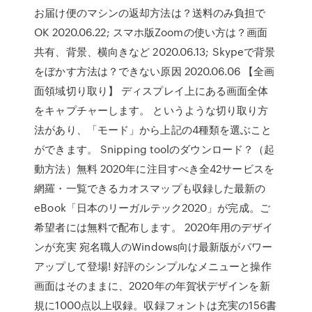
お届け便のマシンの返却方法は？送料のみ負担で
OK 2020.06.22; スマホ版Zoomの使い方は？画面
共有、背景、横向きなど 2020.06.13; Skypeで背景
をぼかす方法は？できない原因 2020.06.06 【全画
面領域切り取り】 ディスプレイ上にある画面全体
をキャプチャーします。 というような切り取り方
法があり、「モード」から上記の4種類を選ぶこと
ができます。 Snipping toolのダウンロード？（起
動方法）無料 2020年に注目すべき全42サービスを
網羅・一覧できるカオスマップも収録した最新の
eBook「日本のリーガルテック2020」が完成。ご
希望者には無料で配布します。 2020年用のデザイ
ンが充実 宛名職人のWindows向け最新版がパワー
アップして登場! 好評のシンプルなメニューと操作
画面はそのままに、2020年の年賀状デザインを新
規に1000点以上収録。収録フォントは充実の156書