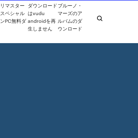
ムリマスター
ダウンロード
ブルーノ・
ムスペシャル
はvudu
マーズのア
ンPC無料ダ
androidを再
ルバムのダ
ド
生しません
ウンロード