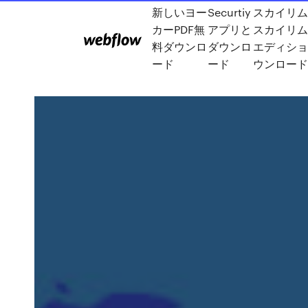
新しいヨー
Securtiy
スカイリ
カーPDF無
アプリと
スカイリ
料ダウンロ
ダウンロ
エディショ
ード
ード
ウンロー