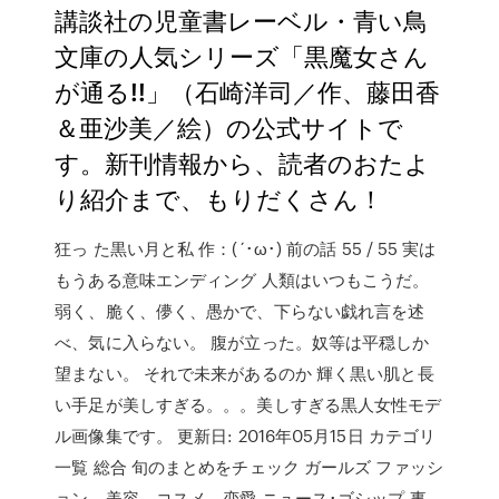
講談社の児童書レーベル・青い鳥
文庫の人気シリーズ「黒魔女さん
が通る!!」（石崎洋司／作、藤田香
＆亜沙美／絵）の公式サイトで
す。新刊情報から、読者のおたよ
り紹介まで、もりだくさん！
狂っ た黒い月と私 作：(´･ω･) 前の話 55 / 55 実は
もうある意味エンディング 人類はいつもこうだ。
弱く、脆く、儚く、愚かで、下らない戯れ言を述
べ、気に入らない。 腹が立った。奴等は平穏しか
望まない。 それで未来があるのか 輝く黒い肌と長
い手足が美しすぎる。。。美しすぎる黒人女性モデ
ル画像集です。 更新日: 2016年05月15日 カテゴリ
一覧 総合 旬のまとめをチェック ガールズ ファッシ
ョン，美容，コスメ，恋愛 ニュース･ゴシップ 事