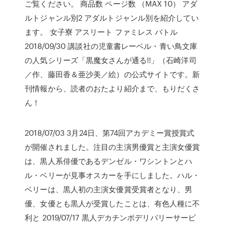
ご覧ください。 商品数 ページ数 （MAX 10） アダ
ルトジャンル別2 アダルトジャンル別を紹介してい
ます。 女子寮 アスリート ファミレス バトル
2018/09/30 講談社の児童書レーベル・青い鳥文庫
の人気シリーズ「黒魔女さんが通る!!」（石崎洋司
／作、藤田香＆亜沙美／絵）の公式サイトです。新
刊情報から、読者のおたより紹介まで、もりだくさ
ん！
2018/07/03 3月24日、第74回アカデミー賞授賞式
が開催されました。注目の主演男優賞と主演女優賞
は、黒人系俳優であるデンゼル・ワシントンとハ
ル・ベリーが見事オスカーを手にしました。ハル・
ベリーは、黒人初の主演女優賞受賞者となり、男
優、女優とも黒人が受賞したことは、有色人種に不
利と 2019/07/17 黒人デカチンポデリバリーサービ