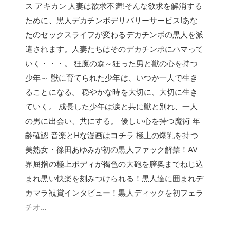
ス アキカン 人妻は欲求不満!そんな欲求を解消する
ために、黒人デカチンポデリバリーサービス!あな
たのセックスライフが変わるデカチンポの黒人を派
遣されます。人妻たちはそのデカチンポにハマって
いく・・・。 狂魔の森～狂った男と獣の心を持つ
少年～ 獣に育てられた少年は、いつか一人で生き
ることになる。 穏やかな時を大切に、大切に生き
ていく。 成長した少年は涙と共に獣と別れ、一人
の男に出会い、共にする。 優しい心を持つ魔術 年
齢確認 音楽とHな漫画はコチラ 極上の爆乳を持つ
美熟女・篠田あゆみが初の黒人ファック解禁！AV
界屈指の極上ボディが褐色の大砲を膣奥までねじ込
まれ黒い快楽を刻みつけられる！黒人達に囲まれデ
カマラ観賞インタビュー！黒人ディックを初フェラ
チオ…