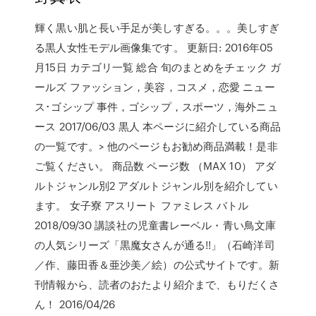
輝く黒い肌と長い手足が美しすぎる。。。美しすぎ
る黒人女性モデル画像集です。 更新日: 2016年05
月15日 カテゴリ一覧 総合 旬のまとめをチェック ガ
ールズ ファッション，美容，コスメ，恋愛 ニュー
ス･ゴシップ 事件，ゴシップ，スポーツ，海外ニュ
ース 2017/06/03 黒人 本ページに紹介している商品
の一覧です。> 他のページもお勧め商品満載！是非
ご覧ください。 商品数 ページ数 （MAX 10） アダ
ルトジャンル別2 アダルトジャンル別を紹介してい
ます。 女子寮 アスリート ファミレス バトル
2018/09/30 講談社の児童書レーベル・青い鳥文庫
の人気シリーズ「黒魔女さんが通る!!」（石崎洋司
／作、藤田香＆亜沙美／絵）の公式サイトです。新
刊情報から、読者のおたより紹介まで、もりだくさ
ん！ 2016/04/26