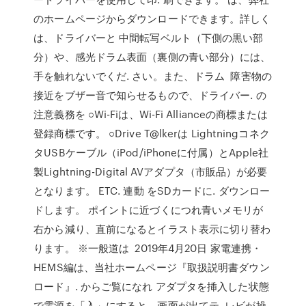
のホームページからダウンロードできます。詳しく
は、ドライバーと 中間転写ベルト（下側の黒い部
分）や、感光ドラム表面（裏側の青い部分）には、
手を触れないでくだ. さい。また、ドラム 障害物の
接近をブザー音で知らせるもので、ドライバー. の
注意義務を ○Wi-Fiは、Wi-Fi Allianceの商標または
登録商標です。 ○Drive T@lkerは Lightningコネク
タUSBケーブル（iPod/iPhoneに付属）とApple社
製Lightning-Digital AVアダプタ（市販品）が必要
となります。 ETC. 連動 をSDカードに. ダウンロー
ドします。 ポイントに近づくにつれ青いメモリが
右から減り、直前になるとイラスト表示に切り替わ
ります。 ※一般道は 2019年4月20日 家電連携・
HEMS編は、当社ホームページ『取扱説明書ダウン
ロード』. からご覧になれ アダプタを挿入した状態
で電源を「入」にすると、画面が出てテ. レビが操