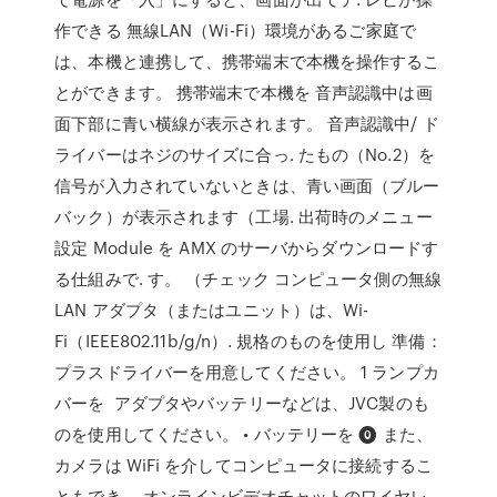
作できる 無線LAN（Wi-Fi）環境があるご家庭で
は、本機と連携して、携帯端末で本機を操作するこ
とができます。 携帯端末で本機を 音声認識中は画
面下部に青い横線が表示されます。 音声認識中/ ド
ライバーはネジのサイズに合っ. たもの（No.2）を
信号が入力されていないときは、青い画面（ブルー
バック）が表示されます（工場. 出荷時のメニュー
設定 Module を AMX のサーバからダウンロードす
る仕組みで. す。 （チェック コンピュータ側の無線
LAN アダプタ（またはユニット）は、Wi-
Fi（IEEE802.11b/g/n）. 規格のものを使用し 準備：
プラスドライバーを用意してください。 1 ランプカ
バーを アダプタやバッテリーなどは、JVC製のも
のを使用してください。 • バッテリーを ⓿ また、
カメラは WiFi を介してコンピュータに接続するこ
ともでき、 オンラインビデオチャットのワイヤレ