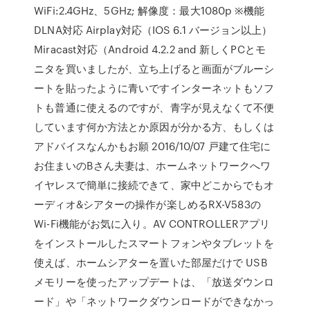
WiFi:2.4GHz、5GHz; 解像度：最大1080p ※機能
DLNA対応 Airplay対応（IOS 6.1 バージョン以上）
Miracast対応（Android 4.2.2 and 新しくPCとモ
ニタを買いましたが、立ち上げると画面がブルーシ
ートを貼ったように青いですインターネットもソフ
トも普通に使えるのですが、青字が見えなくて不便
しています何か方法とか原因が分かる方、もしくは
アドバイスなんかもお願 2016/10/07 戸建て住宅に
お住まいのBさん夫妻は、ホームネットワークへワ
イヤレスで簡単に接続できて、家中どこからでもオ
ーディオ&シアターの操作が楽しめるRX-V583の
Wi-Fi機能がお気に入り。AV CONTROLLERアプリ
をインストールしたスマートフォンやタブレットを
使えば、ホームシアターを置いた部屋だけで USB
メモリーを使ったアップデートは、「放送ダウンロ
ード」や「ネットワークダウンロードができなかっ