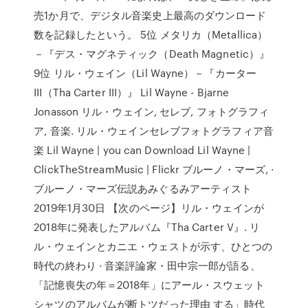
売1か月で、デジタル音楽史上最高のダウンロード
数を記録したという。 5位 メタリカ（Metallica）
－『デス・マグネティック（Death Magnetic）』
9位 リル・ウェイン（Lil Wayne）－『カーター
III（Tha Carter III）』 Lil Wayne - Bjarne
Jonasson リル・ウェイン, セレブ, フォトグラフィ
ア, 音楽. リル・ウェインセレブフォトグラフィア音
楽 Lil Wayne | you can Download Lil Wayne |
ClickTheStreamMusic | Flickr ブルーノ・マーズ, ·
ブルーノ・マーズ伝説あみぐるみアーティスト
2019年1月30日 【次のページ】リル・ウェインが
2018年に発表したアルバム『Tha Carter V』. リ
ル・ウェインとカニエ・ウェストが示す、ひとつの
時代の終わり · 音楽評論家・田中宗一郎が語る、
「記憶喪失の年＝2018年」にアール・スウェット
シャツのアルバムが断トツだった理由 する」時代