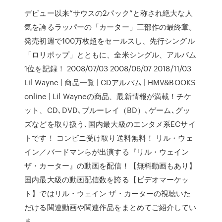
デビュー以来“サウスの2パック”と称され絶大な人
気を誇るラッパーの「カーター」三部作の最終章。
発売初週で100万枚超をセールスし、先行シングル
「ロリポップ」とともに、全米シングル、アルバム
1位を記録！ 2008/07/03 2008/06/07 2018/11/03
Lil Wayne | 商品一覧 | CDアルバム | HMV&BOOKS
online | Lil Wayneの商品、最新情報が満載！チケ
ット、CD､DVD､ブルーレイ（BD）､ゲーム､グッ
ズなどを取り扱う､国内最大級のエンタメ系ECサイ
トです！ コンビニ受け取り送料無料！ リル・ウェ
イン／バードマンらが出演する『リル・ウェイン
ザ・カーター』の動画を配信！【無料動画もあり】
国内最大級の動画配信数を誇る【ビデオマーケッ
ト】ではリル・ウェイン ザ・カーターの視聴いた
だける関連動画や関連作品をまとめてご紹介してい
ま …