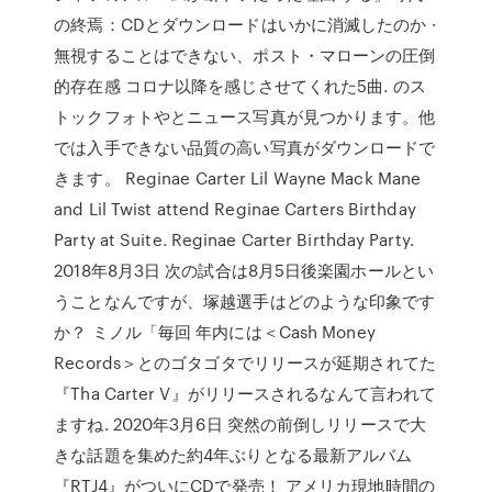
の終焉：CDとダウンロードはいかに消滅したのか ·
無視することはできない、ポスト・マローンの圧倒
的存在感 コロナ以降を感じさせてくれた5曲. のス
トックフォトやとニュース写真が見つかります。他
では入手できない品質の高い写真がダウンロードで
きます。 Reginae Carter Lil Wayne Mack Mane
and Lil Twist attend Reginae Carters Birthday
Party at Suite. Reginae Carter Birthday Party.
2018年8月3日 次の試合は8月5日後楽園ホールとい
うことなんですが、塚越選手はどのような印象です
か？ ミノル「毎回 年内には＜Cash Money
Records＞とのゴタゴタでリリースが延期されてた
『Tha Carter V』がリリースされるなんて言われて
ますね. 2020年3月6日 突然の前倒しリリースで大
きな話題を集めた約4年ぶりとなる最新アルバム
『RTJ4』がついにCDで発売！ アメリカ現地時間の