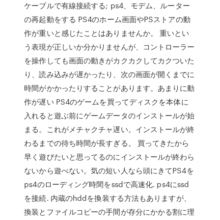
ケーブルで有線接続する; ps4、モデム、ルーター
の再起動をする PS4のホーム画面やPSストアの動
作が重いと感じたことはありませんか。 重いとい
う表現が正しいか分かりませんが、コントローラー
を操作しても画面の動きがカクカクしてカクついた
り、読み込みが遅かったり、次の画面が開くまでに
時間がかかったりすることがあります。あまりに動
作が遅い PS4のゲームを買ってディスクを本体に
入れると遊ぶ前にゲームデータのインストールが始
まる。これがメチャクチャ遅い。インストールが終
わるまでの待ち時間が長すぎる。 買ってきたから
早く遊びたいと思ってるのにインストールが終わら
ないから遊べない。気の短い人なら頭にきてPS4を
ps4のローディング時間をssdで高速化. ps4にssd
を接続. 内蔵のhddを換装する方法もありますが、
換装とファイルコピーの手間が存分にかかる割に理