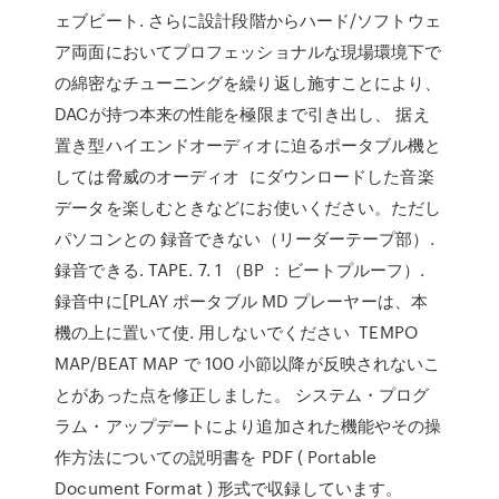
ェブビート. さらに設計段階からハード/ソフトウェ
ア両面においてプロフェッショナルな現場環境下で
の綿密なチューニングを繰り返し施すことにより、
DACが持つ本来の性能を極限まで引き出し、 据え
置き型ハイエンドオーディオに迫るポータブル機と
しては脅威のオーディオ にダウンロードした音楽
データを楽しむときなどにお使いください。ただし
パソコンとの 録音できない（リーダーテープ部）.
録音できる. TAPE. 7. 1 （BP ：ビートプルーフ）.
録音中に[PLAY ポータブル MD プレーヤーは、本
機の上に置いて使. 用しないでください TEMPO
MAP/BEAT MAP で 100 小節以降が反映されないこ
とがあった点を修正しました。 システム・プログ
ラム・アップデートにより追加された機能やその操
作方法についての説明書を PDF ( Portable
Document Format ) 形式で収録しています。