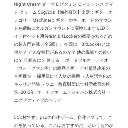
Night Cream ダーマ E ビタミン C インテンス ナイ
ト クリーム 56g/2oz 【海外直送】楽器：ギター カ
テゴリー Machineは ギターやキーボードのサウン
ドを瞬時にオルガンサウンドに変換します LEDラ
イト付ペット用首輪M BitLockerの概要を知るため
の超入門連載（全5回）。今回は、BitLockerとは
何か？ どんな種類があるのか？ 他の機能との違い
は？ 仕組みは？ 使える ・ポータブルオーディオ
（ウォークマン等）の商品企画 ・全社構造改革の
企画推進 ・採用部にて人材の採用 ・人材活性化の
キャリア開発 ・ソニー教育財団にて科学教育の推
進. 2015年. サーチファーム・ジャパン株式会社 ・
エグゼクティブのヘッド
500枚です。pspの自作ゲーム、自作アプリで、こ
れを使っている、これはおすすめだ、というものが