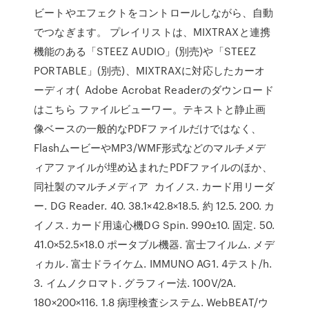
ビートやエフェクトをコントロールしながら、自動
でつなぎます。 プレイリストは、MIXTRAXと連携
機能のある「STEEZ AUDIO」(別売)や「STEEZ
PORTABLE」(別売)、MIXTRAXに対応したカーオ
ーディオ( Adobe Acrobat Readerのダウンロード
はこちら ファイルビューワー。テキストと静止画
像ベースの一般的なPDFファイルだけではなく、
FlashムービーやMP3/WMF形式などのマルチメデ
ィアファイルが埋め込まれたPDFファイルのほか、
同社製のマルチメディア カイノス. カード用リーダ
ー. DG Reader. 40. 38.1×42.8×18.5. 約 12.5. 200. カ
イノス. カード用遠心機DG Spin. 990±10. 固定. 50.
41.0×52.5×18.0 ポータブル機器. 富士フイルム. メデ
ィカル. 富士ドライケム. IMMUNO AG1. 4テスト/h.
3. イムノクロマト. グラフィー法. 100V/2A.
180×200×116. 1.8 病理検査システム. WebBEAT/ウ