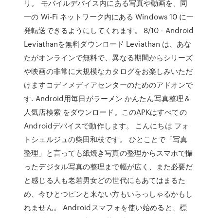
リ。 モバイルデバイス内にある写真や動画を、同
一の Wi-Fi ネットワーク内にある Windows 10 に一
発転送できるようにしてくれます。 8/10 - Android
Leviathanを無料ダウンロード Leviathan は、あな
たがオンラインで無料で、異なる期間からシリーズ
や映画の非常に大規模なカタログをお楽しみいただ
けますコディメディアセンターのためのアドオンで
す. Android用毎日がラーメン かんたん写真整理＆
人気店検索 をダウンロード。このAPKはすべての
Androidデバイスで動作します。 こんにちは フォ
トシェルジュの柴田和枝です。 ひとことで「写真
整理」と言っても紙焼き写真の整理からスマホで撮
ったデジタル写真の整理まで幅が広く、また必要だ
と感じる人も老若男女どの世代にもあてはまるた
め、今ひとつピンと来ない方もいらっしゃるかもし
れません。 Androidスマフォを使い始めると、標